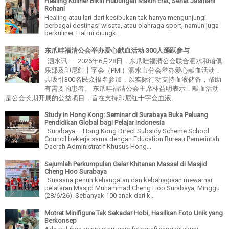
Healing Kuliner Bikin Hubungan Makin Erat, Sehat Jasmani
Rohani
Healing atau lari dari kesibukan tak hanya mengunjungi
berbagai destinasi wisata, atau olahraga sport, namun juga
berkuliner. Hal ini diungk...
东爪哇福清公会举办爱心献血活动 300人踊跃参与
泗水讯——2026年6月28日，东爪哇福清公会联合泗水和谐俱
乐部及印尼红十字会（PMI）泗水市分会举办爱心献血活动，
共吸引300名民众报名参加，以实际行动支持血液储备，帮助
有需要的患者。 东爪哇福清公会主席林益明表示，献血活动
是公会长期开展的公益项目，旨在支持印尼红十字会血液...
Study in Hong Kong: Seminar di Surabaya Buka Peluang
Pendidikan Global bagi Pelajar Indonesia
Surabaya – Hong Kong Direct Subsidy Scheme School
Council bekerja sama dengan Education Bureau Pemerintah
Daerah Administratif Khusus Hong...
Sejumlah Perkumpulan Gelar Khitanan Massal di Masjid
Cheng Hoo Surabaya
Suasana penuh kehangatan dan kebahagiaan mewarnai
pelataran Masjid Muhammad Cheng Hoo Surabaya, Minggu
(28/6/26). Sebanyak 100 anak dari k...
Motret Minifigure Tak Sekadar Hobi, Hasilkan Foto Unik yang
Berkonsep