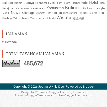
Hotel
Baksos
Budaya
Event
hobi
Bisnis
Ekonomi
Film
Flora
Herbal
Info
Kuliner
Komunitas
Kesehatan
Lifestyle
Kerajinan
Kerjasama
Life Style
News
Olahraga
Pendidikan
Resep
Seni
Musik
Otomotif
Pengetahuan
Sejarah
Wisata
Budaya
Tekno
Tokoh
Transportasi
UMKM
社区风采
HALAMAN
Beranda
TOTAL TAYANGAN HALAMAN
485,672
Copyright ©
2026
Journal Avrilla Dee
| Powered by
Blogger
Design by
FThemes
| Blogger Theme by
Lasantha
-
PremiumBloggerTemplates.com
|
NewBloggerThemes.com