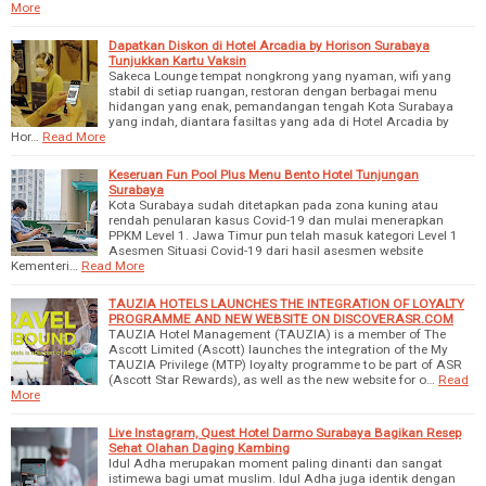
More
Dapatkan Diskon di Hotel Arcadia by Horison Surabaya
Tunjukkan Kartu Vaksin
Sakeca Lounge tempat nongkrong yang nyaman, wifi yang
stabil di setiap ruangan, restoran dengan berbagai menu
hidangan yang enak, pemandangan tengah Kota Surabaya
yang indah, diantara fasiltas yang ada di Hotel Arcadia by
Hor…
Read More
Keseruan Fun Pool Plus Menu Bento Hotel Tunjungan
Surabaya
Kota Surabaya sudah ditetapkan pada zona kuning atau
rendah penularan kasus Covid-19 dan mulai menerapkan
PPKM Level 1. Jawa Timur pun telah masuk kategori Level 1
Asesmen Situasi Covid-19 dari hasil asesmen website
Kementeri…
Read More
TAUZIA HOTELS LAUNCHES THE INTEGRATION OF LOYALTY
PROGRAMME AND NEW WEBSITE ON DISCOVERASR.COM
TAUZIA Hotel Management (TAUZIA) is a member of The
Ascott Limited (Ascott) launches the integration of the My
TAUZIA Privilege (MTP) loyalty programme to be part of ASR
(Ascott Star Rewards), as well as the new website for o…
Read
More
Live Instagram, Quest Hotel Darmo Surabaya Bagikan Resep
Sehat Olahan Daging Kambing
Idul Adha merupakan moment paling dinanti dan sangat
istimewa bagi umat muslim. Idul Adha juga identik dengan