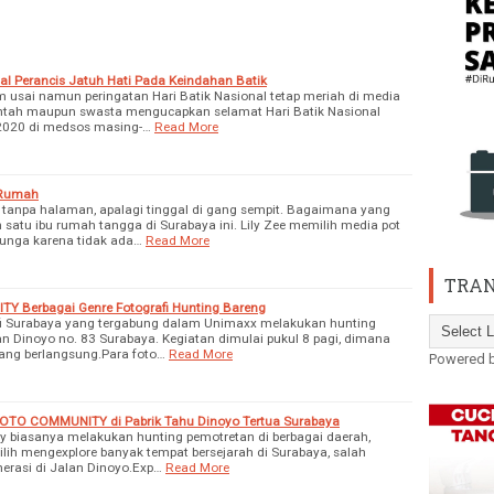
sal Perancis Jatuh Hati Pada Keindahan Batik
usai namun peringatan Hari Batik Nasional tetap meriah di media
rintah maupun swasta mengucapkan selamat Hari Batik Nasional
 2020 di medsos masing-…
Read More
 Rumah
tanpa halaman, apalagi tinggal di gang sempit. Bagaimana yang
satu ibu rumah tangga di Surabaya ini. Lily Zee memilih media pot
nga karena tidak ada…
Read More
TRAN
Berbagai Genre Fotografi Hunting Bareng
fi Surabaya yang tergabung dalam Unimaxx melakukan hunting
an Dinoyo no. 83 Surabaya. Kegiatan dimulai pukul 8 pagi, dimana
ang berlangsung.Para foto…
Read More
Powered 
OTO COMMUNITY di Pabrik Tahu Dinoyo Tertua Surabaya
iasanya melakukan hunting pemotretan di berbagai daerah,
ih mengexplore banyak tempat bersejarah di Surabaya, salah
nerasi di Jalan Dinoyo.Exp…
Read More