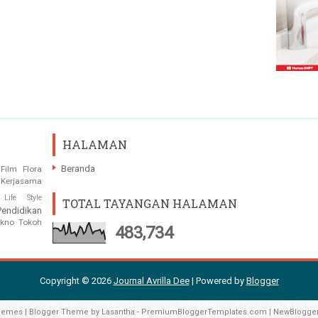
HALAMAN
Beranda
Film
Flora
Kerjasama
Life Style
TOTAL TAYANGAN HALAMAN
Pendidikan
ekno
Tokoh
483,734
Copyright ©
2026
Journal Avrilla Dee
| Powered by
Blogger
hemes
| Blogger Theme by
Lasantha
-
PremiumBloggerTemplates.com
|
NewBlogge