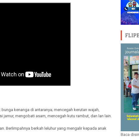
FLIP
 bunga kenanga di antaranya; mencegah kerutan wajah,
 jamur, mengobati asam, mencegah kutu rambut, dan lan lain.
. Berlimpahnya berkah leluhur yang mengalir kepada anak
Baca disin