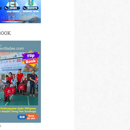
BOOK
i