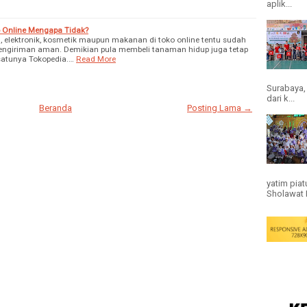
aplik...
o Online Mengapa Tidak?
, elektronik, kosmetik maupun makanan di toko online tentu sudah
pengiriman aman. Demikian pula membeli tanaman hidup juga tetap
 satunya Tokopedia.…
Read More
Surabaya,
dari k...
Beranda
Posting Lama →
yatim pia
Sholawat N