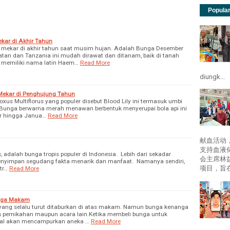
Popula
ar di Akhir Tahun
mekar di akhir tahun saat musim hujan. Adalah Bunga Desember
latan dan Tanzania ini mudah dirawat dan ditanam, baik di tanah
memiliki nama latin Haem…
Read More
diungk...
Mekar di Penghujung Tahun
us Multiflorus yang populer disebut Blood Lily ini termasuk umbi
. Bunga berwarna merah menawan berbentuk menyerupai bola api ini
r hingga Janua…
Read More
献血活动
支持血液
, adalah bunga tropis populer di Indonesia. Lebih dari sekadar
会主席林
enyimpan segudang fakta menarik dan manfaat. Namanya sendiri,
项目，旨在
tr…
Read More
nga Makam
yang selalu turut ditaburkan di atas makam. Namun bunga kenanga
a pernikahan maupun acara lain.Ketika membeli bunga untuk
ual akan mencampurkan aneka …
Read More