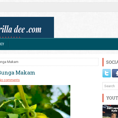
ICY
SOCI
Bunga Makam
 Bunga Makam
No comments
YOU