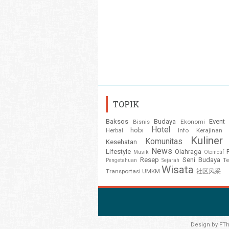
TOPIK
Baksos
Budaya
Event
Bisnis
Ekonomi
Hotel
hobi
Herbal
Info
Kerajinan
Kuliner
Komunitas
Kesehatan
News
Lifestyle
Olahraga
Musik
Otomotif
Resep
Seni Budaya
T
Pengetahuan
Sejarah
Wisata
Transportasi
UMKM
社区风采
Design by
FT