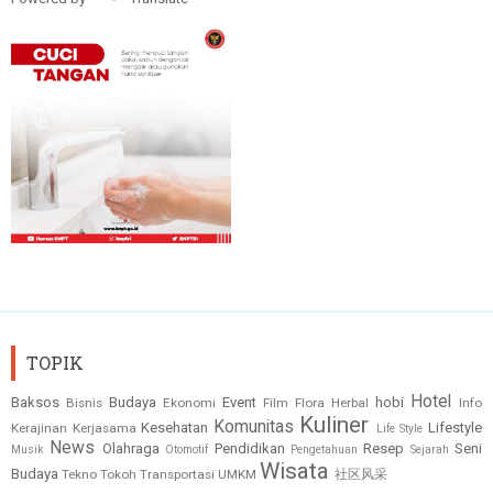
TOPIK
Hotel
Baksos
Budaya
Event
hobi
Bisnis
Ekonomi
Film
Flora
Herbal
Info
Kuliner
Komunitas
Kesehatan
Lifestyle
Kerajinan
Kerjasama
Life Style
News
Olahraga
Pendidikan
Resep
Seni
Musik
Otomotif
Pengetahuan
Sejarah
Wisata
Budaya
Tekno
Tokoh
Transportasi
UMKM
社区风采