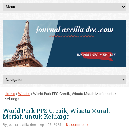
Home
»
Wisata
» World Park PPS Gresik, Wisata Murah Meriah untuk
Keluarga
World Park PPS Gresik, Wisata Murah
Meriah untuk Keluarga
By journal avrilla dee
April 07, 2025
No comments