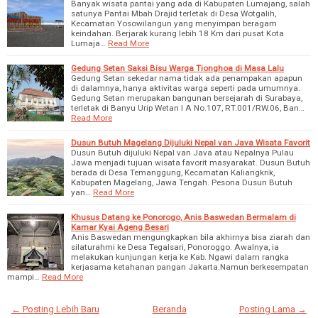
Banyak wisata pantai yang ada di Kabupaten Lumajang, salah
satunya Pantai Mbah Drajid terletak di Desa Wotgalih,
Kecamatan Yosowilangun yang menyimpan beragam
keindahan. Berjarak kurang lebih 18 Km dari pusat Kota
Lumaja…
Read More
Gedung Setan Saksi Bisu Warga Tionghoa di Masa Lalu
Gedung Setan sekedar nama tidak ada penampakan apapun
di dalamnya, hanya aktivitas warga seperti pada umumnya.
Gedung Setan merupakan bangunan bersejarah di Surabaya,
terletak di Banyu Urip Wetan I A No.107, RT.001/RW.06, Ban…
Read More
Dusun Butuh Magelang Dijuluki Nepal van Java Wisata Favorit
Dusun Butuh dijuluki Nepal van Java atau Nepalnya Pulau
Jawa menjadi tujuan wisata favorit masyarakat. Dusun Butuh
berada di Desa Temanggung, Kecamatan Kaliangkrik,
Kabupaten Magelang, Jawa Tengah. Pesona Dusun Butuh
yan…
Read More
Khusus Datang ke Ponorogo, Anis Baswedan Bermalam di
Kamar Kyai Ageng Besari
Anis Baswedan mengungkapkan bila akhirnya bisa ziarah dan
silaturahmi ke Desa Tegalsari, Ponoroggo. Awalnya, ia
melakukan kunjungan kerja ke Kab. Ngawi dalam rangka
kerjasama ketahanan pangan Jakarta.Namun berkesempatan
mampi…
Read More
← Posting Lebih Baru
Beranda
Posting Lama →