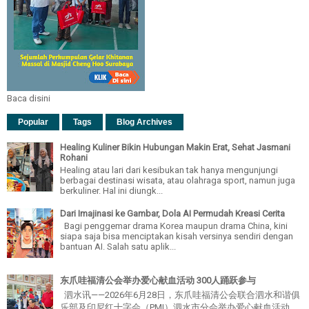
Baca disini
Popular
Tags
Blog Archives
Healing Kuliner Bikin Hubungan Makin Erat, Sehat Jasmani
Rohani
Healing atau lari dari kesibukan tak hanya mengunjungi
berbagai destinasi wisata, atau olahraga sport, namun juga
berkuliner. Hal ini diungk...
Dari Imajinasi ke Gambar, Dola AI Permudah Kreasi Cerita
Bagi penggemar drama Korea maupun drama China, kini
siapa saja bisa menciptakan kisah versinya sendiri dengan
bantuan AI. Salah satu aplik...
东爪哇福清公会举办爱心献血活动 300人踊跃参与
泗水讯——2026年6月28日，东爪哇福清公会联合泗水和谐俱
乐部及印尼红十字会（PMI）泗水市分会举办爱心献血活动，