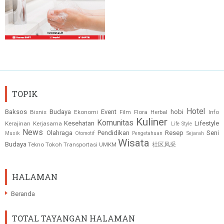
TOPIK
Hotel
Baksos
Budaya
Event
hobi
Bisnis
Ekonomi
Film
Flora
Herbal
Info
Kuliner
Komunitas
Kesehatan
Lifestyle
Kerajinan
Kerjasama
Life Style
News
Olahraga
Pendidikan
Resep
Seni
Musik
Otomotif
Pengetahuan
Sejarah
Wisata
Budaya
Tekno
Tokoh
Transportasi
UMKM
社区风采
HALAMAN
Beranda
TOTAL TAYANGAN HALAMAN