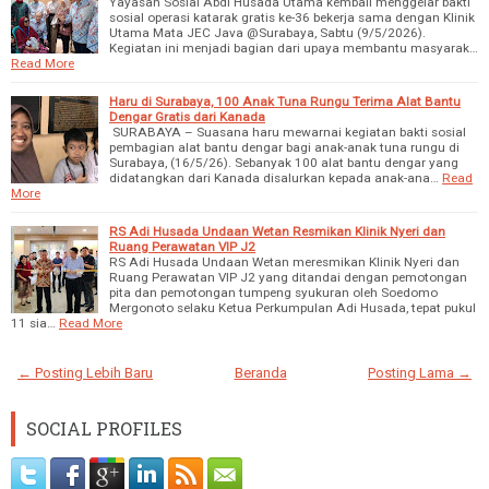
Yayasan Sosial Abdi Husada Utama kembali menggelar bakti
sosial operasi katarak gratis ke-36 bekerja sama dengan Klinik
Utama Mata JEC Java @Surabaya, Sabtu (9/5/2026).
Kegiatan ini menjadi bagian dari upaya membantu masyarak…
Read More
Haru di Surabaya, 100 Anak Tuna Rungu Terima Alat Bantu
Dengar Gratis dari Kanada
SURABAYA – Suasana haru mewarnai kegiatan bakti sosial
pembagian alat bantu dengar bagi anak-anak tuna rungu di
Surabaya, (16/5/26). Sebanyak 100 alat bantu dengar yang
didatangkan dari Kanada disalurkan kepada anak-ana…
Read
More
RS Adi Husada Undaan Wetan Resmikan Klinik Nyeri dan
Ruang Perawatan VIP J2
RS Adi Husada Undaan Wetan meresmikan Klinik Nyeri dan
Ruang Perawatan VIP J2 yang ditandai dengan pemotongan
pita dan pemotongan tumpeng syukuran oleh Soedomo
Mergonoto selaku Ketua Perkumpulan Adi Husada, tepat pukul
11 sia…
Read More
← Posting Lebih Baru
Beranda
Posting Lama →
SOCIAL PROFILES