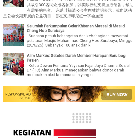
共吸引300名民众报名参加，以实际行动支持血液储备，帮助
有需要的患者。 东爪哇福清公会主席林益明表示，献血活动
是公会长期开展的公益项目，旨在支持印尼红十字会血液...
Sejumlah Perkumpulan Gelar Khitanan Massal di Masjid
Cheng Hoo Surabaya
Suasana penuh kehangatan dan kebahagiaan mewarnai
pelataran Masjid Muhammad Cheng Hoo Surabaya, Minggu
(28/6/26). Sebanyak 100 anak dari k...
Alim Markus: Setetes Darah Memberi Harapan Baru bagi
Pasien
Ketua Dewan Pembina Yayasan Fajar Jaya Dharma Sosial,
Dr. (HC) Alim Markus, menegaskan bahwa donor darah
merupakan aksi kemanusiaan yang s...