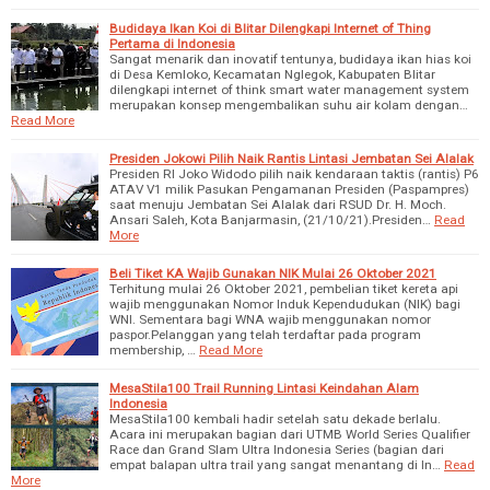
Budidaya Ikan Koi di Blitar Dilengkapi Internet of Thing
Pertama di Indonesia
Sangat menarik dan inovatif tentunya, budidaya ikan hias koi
di Desa Kemloko, Kecamatan Nglegok, Kabupaten Blitar
dilengkapi internet of think smart water management system
merupakan konsep mengembalikan suhu air kolam dengan…
Read More
Presiden Jokowi Pilih Naik Rantis Lintasi Jembatan Sei Alalak
Presiden RI Joko Widodo pilih naik kendaraan taktis (rantis) P6
ATAV V1 milik Pasukan Pengamanan Presiden (Paspampres)
saat menuju Jembatan Sei Alalak dari RSUD Dr. H. Moch.
Ansari Saleh, Kota Banjarmasin, (21/10/21).Presiden…
Read
More
Beli Tiket KA Wajib Gunakan NIK Mulai 26 Oktober 2021
Terhitung mulai 26 Oktober 2021, pembelian tiket kereta api
wajib menggunakan Nomor Induk Kependudukan (NIK) bagi
WNI. Sementara bagi WNA wajib menggunakan nomor
paspor.Pelanggan yang telah terdaftar pada program
membership, …
Read More
MesaStila100 Trail Running Lintasi Keindahan Alam
Indonesia
MesaStila100 kembali hadir setelah satu dekade berlalu.
Acara ini merupakan bagian dari UTMB World Series Qualifier
Race dan Grand Slam Ultra Indonesia Series (bagian dari
empat balapan ultra trail yang sangat menantang di In…
Read
More