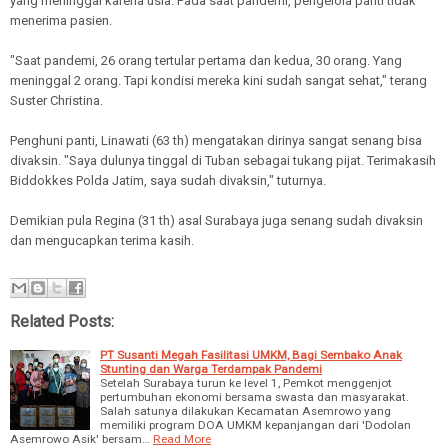
yang meninggal karena usia. Pada saat pandemi, pengelola panti tidak
menerima pasien.
"Saat pandemi, 26 orang tertular pertama dan kedua, 30 orang. Yang
meninggal 2 orang. Tapi kondisi mereka kini sudah sangat sehat," terang
Suster Christina.
Penghuni panti, Linawati (63 th) mengatakan dirinya sangat senang bisa
divaksin. "Saya dulunya tinggal di Tuban sebagai tukang pijat. Terimakasih
Biddokkes Polda Jatim, saya sudah divaksin," tuturnya.
Demikian pula Regina (31 th) asal Surabaya juga senang sudah divaksin
dan mengucapkan terima kasih.
Related Posts:
PT Susanti Megah Fasilitasi UMKM, Bagi Sembako Anak
Stunting dan Warga Terdampak Pandemi
Setelah Surabaya turun ke level 1, Pemkot menggenjot
pertumbuhan ekonomi bersama swasta dan masyarakat.
Salah satunya dilakukan Kecamatan Asemrowo yang
memiliki program DOA UMKM kepanjangan dari 'Dodolan
Asemrowo Asik' bersam…
Read More