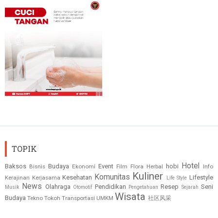
TOPIK
Hotel
Baksos
Budaya
Event
hobi
Bisnis
Ekonomi
Film
Flora
Herbal
Info
Kuliner
Komunitas
Kesehatan
Lifestyle
Kerajinan
Kerjasama
Life Style
News
Olahraga
Pendidikan
Resep
Seni
Musik
Otomotif
Pengetahuan
Sejarah
Wisata
Budaya
Tekno
Tokoh
Transportasi
UMKM
社区风采