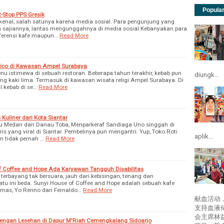
Popula
t-Stop PPS Gresik
kenal, salah satunya karena media sosial. Para pengunjung yang
 sajiannya, lantas mengunggahnya di media sosial.Kebanyakan para
eferensi kafe maupun…
Read More
xico di Kawasan Ampel Surabaya
nu istimewa di sebuah restoran. Beberapa tahun terakhir, kebab pun
diungk...
g kaki lima. Termasuk di kawasan wisata religi Ampel Surabaya. Di
l kebab di se…
Read More
Kuliner dari Kota Siantar
ju Medan dari Danau Toba, Menparkeraf Sandiaga Uno singgah di
ris yang viral di Siantar. Pembelinya pun mengantri. Yup, Toko Roti
aplik...
n tidak pernah …
Read More
of Coffee and Hope Ada Karyawan Tangguh Disabilitas
terbayang tak bersuara, jauh dari kebisingan, tenang dan
u ini beda. Sunyi House of Coffee and Hope adalah sebuah kafe
Almas, Yo Renno dan Fernaldo…
Read More
献血活动
支持血液
会主席林
 dengan Lesehan di Dapur M'Riah Cemengkalang Sidoarjo