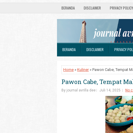
BERANDA
DISCLAIMER
PRIVACY POLICY
BERANDA
DISCLAIMER
PRIVACY POL
Home
»
Kuliner
» Pawon Cabe, Tempat Mak
Pawon Cabe, Tempat Mak
By journal avrilla dee
Juli 14, 2025
No 