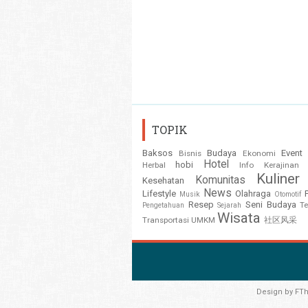
TOPIK
Baksos
Budaya
Event
Bisnis
Ekonomi
Hotel
hobi
Herbal
Info
Kerajinan
Kuliner
Komunitas
Kesehatan
News
Lifestyle
Olahraga
Musik
Otomotif
Resep
Seni Budaya
T
Pengetahuan
Sejarah
Wisata
Transportasi
UMKM
社区风采
Design by
FT