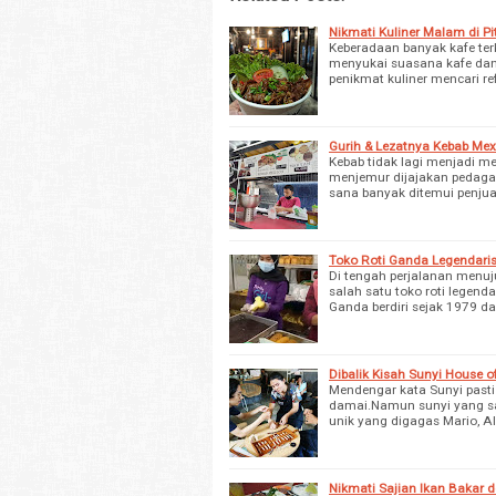
Nikmati Kuliner Malam di Pi
Keberadaan banyak kafe ter
menyukai suasana kafe dan
penikmat kuliner mencari r
Gurih & Lezatnya Kebab Me
Kebab tidak lagi menjadi me
menjemur dijajakan pedagan
sana banyak ditemui penjua
Toko Roti Ganda Legendaris 
Di tengah perjalanan menu
salah satu toko roti legenda
Ganda berdiri sejak 1979 da
Dibalik Kisah Sunyi House 
Mendengar kata Sunyi pasti 
damai.Namun sunyi yang sat
unik yang digagas Mario, 
Nikmati Sajian Ikan Bakar