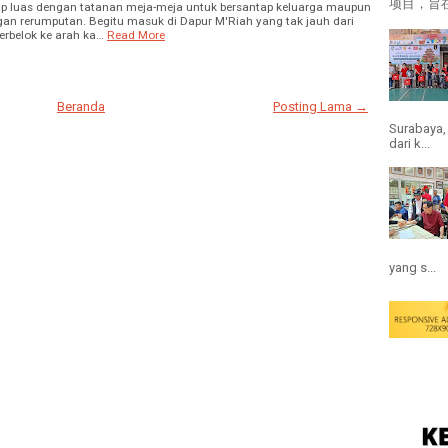
项目，旨在
p luas dengan tatanan meja-meja untuk bersantap keluarga maupun
gan rerumputan. Begitu masuk di Dapur M'Riah yang tak jauh dari
berbelok ke arah ka…
Read More
Beranda
Posting Lama →
Surabaya,
dari k...
yang s...