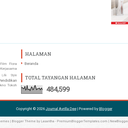
HALAMAN
Beranda
Film
Flora
Kerjasama
Life Style
TOTAL TAYANGAN HALAMAN
Pendidikan
ekno
Tokoh
484,599
Copyright ©
2026
Journal Avrilla Dee
| Powered by
Blogger
hemes
| Blogger Theme by
Lasantha
-
PremiumBloggerTemplates.com
|
NewBlogge