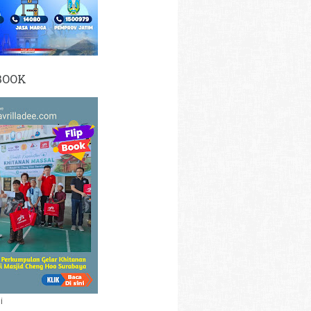
BOOK
i