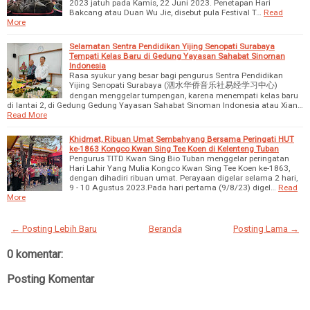
2023 jatuh pada Kamis, 22 Juni 2023. Penetapan Hari
Bakcang atau Duan Wu Jie, disebut pula Festival T…
Read
More
Selamatan Sentra Pendidikan Yijing Senopati Surabaya
Tempati Kelas Baru di Gedung Yayasan Sahabat Sinoman
Indonesia
Rasa syukur yang besar bagi pengurus Sentra Pendidikan
Yijing Senopati Surabaya (泗水华侨音乐社易经学习中心)
dengan menggelar tumpengan, karena menempati kelas baru
di lantai 2, di Gedung Gedung Yayasan Sahabat Sinoman Indonesia atau Xian…
Read More
Khidmat, Ribuan Umat Sembahyang Bersama Peringati HUT
ke-1863 Kongco Kwan Sing Tee Koen di Kelenteng Tuban
Pengurus TITD Kwan Sing Bio Tuban menggelar peringatan
Hari Lahir Yang Mulia Kongco Kwan Sing Tee Koen ke-1863,
dengan dihadiri ribuan umat. Perayaan digelar selama 2 hari,
9 - 10 Agustus 2023.Pada hari pertama (9/8/23) digel…
Read
More
← Posting Lebih Baru
Beranda
Posting Lama →
0 komentar:
Posting Komentar