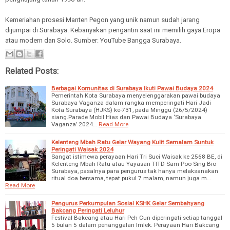
Kemeriahan prosesi Manten Pegon yang unik namun sudah jarang
dijumpai di Surabaya. Kebanyakan pengantin saat ini memilih gaya Eropa
atau modern dan Solo. Sumber: YouTube Bangga Surabaya.
Related Posts:
Berbagai Komunitas di Surabaya Ikuti Pawai Budaya 2024
Pemerintah Kota Surabaya menyelenggarakan pawai budaya
Surabaya Vaganza dalam rangka memperingati Hari Jadi
Kota Surabaya (HJKS) ke-731, pada Minggu (26/5/2024)
siang.Parade Mobil Hias dan Pawai Budaya ‘Surabaya
Vaganza’ 2024…
Read More
Kelenteng Mbah Ratu Gelar Wayang Kulit Semalam Suntuk
Peringati Waisak 2024
Sangat istimewa perayaan Hari Tri Suci Waisak ke 2568 BE, di
Kelenteng Mbah Ratu atau Yayasan TITD Sam Poo Sing Bio
Surabaya, pasalnya para pengurus tak hanya melaksanakan
ritual doa bersama, tepat pukul 7 malam, namun juga m…
Read More
Pengurus Perkumpulan Sosial KSHK Gelar Sembahyang
Bakcang Peringati Leluhur
Festival Bakcang atau Hari Peh Cun diperingati setiap tanggal
5 bulan 5 dalam penanggalan Imlek. Perayaan Hari Bakcang