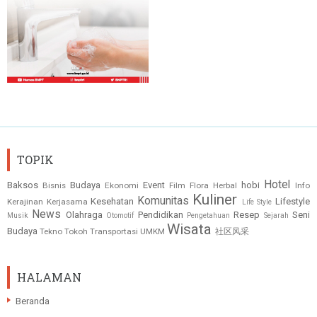
TOPIK
Hotel
Baksos
Budaya
Event
hobi
Bisnis
Ekonomi
Film
Flora
Herbal
Info
Kuliner
Komunitas
Kesehatan
Lifestyle
Kerajinan
Kerjasama
Life Style
News
Olahraga
Pendidikan
Resep
Seni
Musik
Otomotif
Pengetahuan
Sejarah
Wisata
Budaya
Tekno
Tokoh
Transportasi
UMKM
社区风采
HALAMAN
Beranda