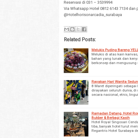
Reservasi di 031 – 3539994
Via Whatsapp Hotel 0812 6143 7134 dan 
@Hotelhorisonarcadia_surabaya
Related Posts:
Melukis Puding Bareng YELL
Melukis di atas kain kanvas
bahan yang lunak dan kenyal
berkonsep dan mengusung s
Rayakan Hari Wanita Sedun
8 Maret diperingati sebagai
dirayakan seluruh dunia, d
secara nasional, etnis, lingu
Ramadan Datang, Hotel Roy
Bukber & Berbagi Kasih
Hotel Royal Singosari Ce
tiba, banyak hotel turut m
Regantris Hotel Surabaya 