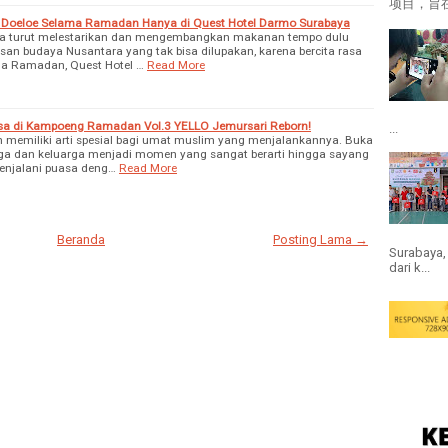
项目，旨在
Doeloe Selama Ramadan Hanya di Quest Hotel Darmo Surabaya
ya turut melestarikan dan mengembangkan makanan tempo dulu
san budaya Nusantara yang tak bisa dilupakan, karena bercita rasa
ma Ramadan, Quest Hotel …
Read More
a di Kampoeng Ramadan Vol.3 YELLO Jemursari Reborn!
...
 memiliki arti spesial bagi umat muslim yang menjalankannya. Buka
ga dan keluarga menjadi momen yang sangat berarti hingga sayang
enjalani puasa deng…
Read More
Beranda
Posting Lama →
Surabaya,
dari k...