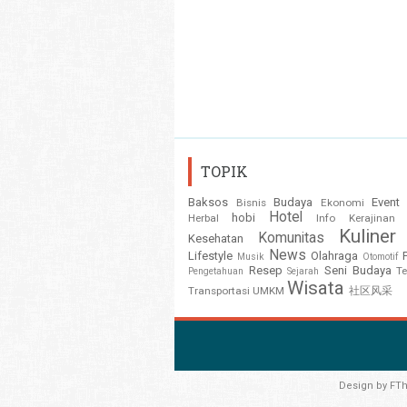
TOPIK
Baksos
Budaya
Event
Bisnis
Ekonomi
Hotel
hobi
Herbal
Info
Kerajinan
Kuliner
Komunitas
Kesehatan
News
Lifestyle
Olahraga
Musik
Otomotif
Resep
Seni Budaya
T
Pengetahuan
Sejarah
Wisata
Transportasi
UMKM
社区风采
Design by
FT