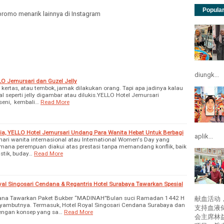
Popula
promo menarik lainnya di Instagram
diungk...
O Jemursari dan Guzel Jelly
, kertas, atau tembok, jamak dilakukan orang. Tapi apa jadinya kalau
 seperti jelly digambar atau dilukis.YELLO Hotel Jemursari
eni, kembali…
Read More
ia, YELLO Hotel Jemursari Undang Para Wanita Hebat Untuk Berbagi
aplik...
 hari wanita internasional atau International Women's Day yang
i mana perempuan diakui atas prestasi tanpa memandang konflik, baik
istik, buday…
Read More
al Singosari Cendana & Regantris Hotel Surabaya Tawarkan Spesial
ndana Tawarkan Paket Bukber “MADINAH”Bulan suci Ramadan 1442 H
献血活动
enyambutnya. Termasuk, Hotel Royal Singosari Cendana Surabaya dan
支持血液
dengan konsep yang sa…
Read More
会主席林