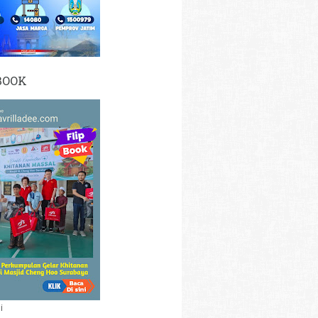
BOOK
i