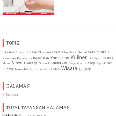
TOPIK
Hotel
Baksos
Budaya
Event
hobi
Bisnis
Ekonomi
Film
Flora
Herbal
Info
Kuliner
Komunitas
Kesehatan
Lifestyle
Kerajinan
Kerjasama
Life Style
News
Olahraga
Pendidikan
Resep
Seni
Musik
Otomotif
Pengetahuan
Sejarah
Wisata
Budaya
Tekno
Tokoh
Transportasi
UMKM
社区风采
HALAMAN
Beranda
TOTAL TAYANGAN HALAMAN