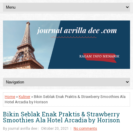
Home
»
Kuliner
» Bikin Seblak Enak Praktis & Strawberry Smoothies Ala
Hotel Arcadia by Horison
Bikin Seblak Enak Praktis & Strawberry
Smoothies Ala Hotel Arcadia by Horison
By journal avrilla dee
Oktober 20, 2021
No comments