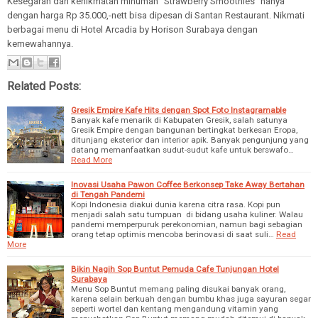
Kesegaran dan kenikmatan minuman "Strawberry Smoothies" hanya
dengan harga Rp 35.000,-nett bisa dipesan di Santan Restaurant. Nikmati
berbagai menu di Hotel Arcadia by Horison Surabaya dengan
kemewahannya.
Related Posts:
Gresik Empire Kafe Hits dengan Spot Foto Instagramable
Banyak kafe menarik di Kabupaten Gresik, salah satunya
Gresik Empire dengan bangunan bertingkat berkesan Eropa,
ditunjang eksterior dan interior apik. Banyak pengunjung yang
datang memanfaatkan sudut-sudut kafe untuk berswafo…
Read More
Inovasi Usaha Pawon Coffee Berkonsep Take Away Bertahan
di Tengah Pandemi
Kopi Indonesia diakui dunia karena citra rasa. Kopi pun
menjadi salah satu tumpuan di bidang usaha kuliner. Walau
pandemi memperpuruk perekonomian, namun bagi sebagian
orang tetap optimis mencoba berinovasi di saat suli…
Read
More
Bikin Nagih Sop Buntut Pemuda Cafe Tunjungan Hotel
Surabaya
Menu Sop Buntut memang paling disukai banyak orang,
karena selain berkuah dengan bumbu khas juga sayuran segar
seperti wortel dan kentang mengandung vitamin yang