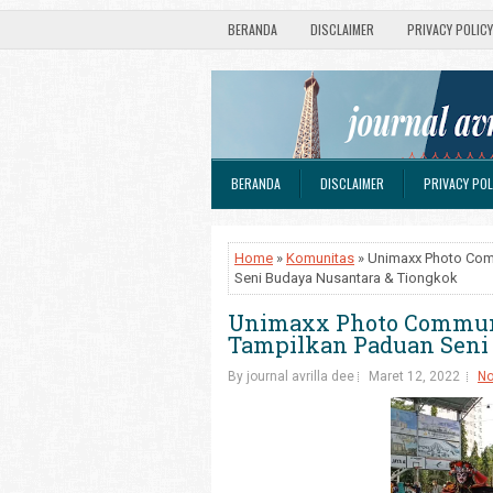
BERANDA
DISCLAIMER
PRIVACY POLICY
BERANDA
DISCLAIMER
PRIVACY POL
Home
»
Komunitas
» Unimaxx Photo Com
Seni Budaya Nusantara & Tiongkok
Unimaxx Photo Communi
Tampilkan Paduan Seni
By journal avrilla dee
Maret 12, 2022
N