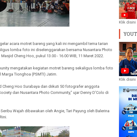
Klik disini
YOU
ar acara motret bareng yang kali ini mengambil tema tarian
aligus lomba foto ini diselenggarakan bersama Nusantara Photo
 Masjid Cheng Hoo, pukul 13.00 - 16.00 WIB, 11 Maret 2022.
nity mengatakan kegiatan motret bareng sekaligus lomba foto
 Marga Tionghoa (PSMTI) Jatim.
Klik disini
id Cheng Hoo Surabaya dan diikuti 50 fotografer anggota
ociety dan Nusantara Photo Community," ujar Denny D'Colo di
 Seribu Wajah dibawakan oleh Angie, Tari Payung oleh Balerina
Rini.