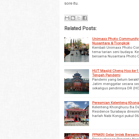
sore itu.
Related Posts:
Unimaxx Photo Community G
Nusantara & Tiongkok
Kembali Unimaxx Photo Com
tema tarian seni budaya. Ke
bersama Nusantara Photo C
HUT Masjid Cheng Hoo ke-1
Tengah Pandemi
Pandemi yang belum berakh
Jatim menggelar secara sed
sekaligus pendirinya DR (
Peresmian Kelenteng Khon
Kelenteng Khonghucu Ba De
Residence Surabaya diresm
harlah Nabi Kongzi pukul 06
PPNKRI Gelar Imlek Bersam
Persaudaraan Pencinta Neg