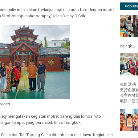
Popula
mmunity masih akan berlanjut, tapi di studio foto dengan model
Stroboscopic photography," jelas Denny D'Colo.
diungk...
献血活动
支持血液
会主席林
项目，旨在
penari
iety mengatakan kegiatan motret bareng dan lomba foto
ngan tempat yang berarsitek khas Tiongkok.
China dan Tari Topeng China ditambah penari Jawa. Kegiatan ini