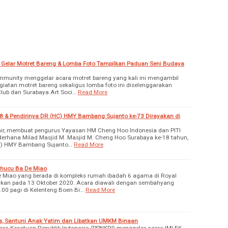
elar Motret Bareng & Lomba Foto Tampilkan Paduan Seni Budaya
munity menggelar acara motret bareng yang kali ini mengambil
giatan motret bareng sekaligus lomba foto ini diselenggarakan
lub dan Surabaya Art Soci…
Read More
8 & Pendirinya DR (HC) HMY Bambang Sujanto ke-73 Dirayakan di
ir, membuat pengurus Yayasan HM Cheng Hoo Indonesia dan PITI
erhana Milad Masjid M. Masjid M. Cheng Hoo Surabaya ke-18 tahun,
HC) HMY Bambang Sujanto…
Read More
ghucu Ba De Miao
 Miao yang berada di kompleks rumah ibadah 6 agama di Royal
ikan pada 13 Oktober 2020. Acara diawali dengan sembahyang
.00 pagi di Kelenteng Boen Bi…
Read More
a, Santuni Anak Yatim dan Libatkan UMKM Binaan
ara Kesatuan Republik Indonesia (PPNKRI) menggelar acara IMLEK