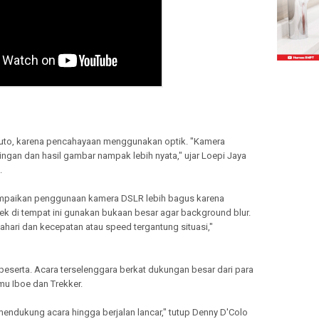
 auto, karena pencahayaan menggunakan optik. "Kamera
ingan dan hasil gambar nampak lebih nyata," ujar Loepi Jaya
.
mpaikan penggunaan kamera DSLR lebih bagus karena
ek di tempat ini gunakan bukaan besar agar background blur.
atahari dan kecepatan atau speed tergantung situasi,"
 peserta. Acara terselenggara berkat dukungan besar dari para
amu Iboe dan Trekker.
endukung acara hingga berjalan lancar," tutup Denny D'Colo