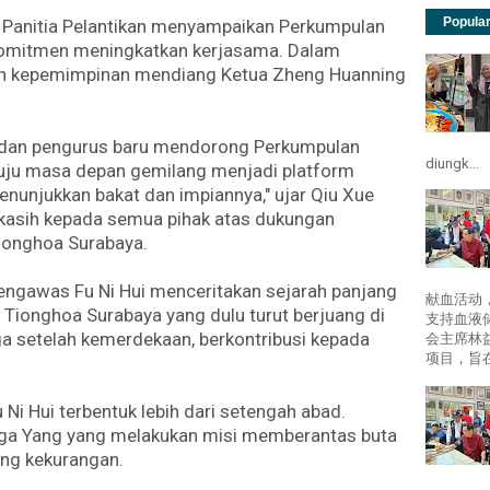
Popula
nitia Pelantikan menyampaikan Perkumpulan
komitmen meningkatkan kerjasama. Dalam
wah kepemimpinan mendiang Ketua Zheng Huanning
a dan pengurus baru mendorong Perkumpulan
diungk...
ju masa depan gemilang menjadi platform
nunjukkan bakat dan impiannya," ujar Qiu Xue
kasih kepada semua pihak atas dukungan
ionghoa Surabaya.
gawas Fu Ni Hui menceritakan sejarah panjang
献血活动
 Tionghoa Surabaya yang dulu turut berjuang di
支持血液
 setelah kemerdekaan, berkontribusi kepada
会主席林
项目，旨在
 Ni Hui terbentuk lebih dari setengah abad.
rga Yang yang melakukan misi memberantas buta
ng kekurangan.