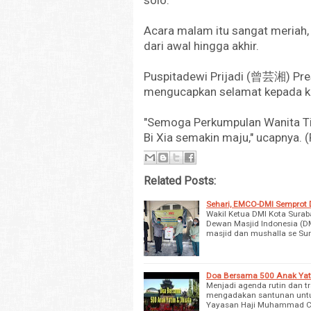
solo.
Acara malam itu sangat meriah,
dari awal hingga akhir.
Puspitadewi Prijadi (曾芸湘) Pres
mengucapkan selamat kepada ket
"Semoga Perkumpulan Wanita Ti
Bi Xia semakin maju," ucapnya. 
Related Posts:
Sehari, EMCO-DMI Semprot D
Wakil Ketua DMI Kota Surab
Dewan Masjid Indonesia (D
masjid dan mushalla se Su
Doa Bersama 500 Anak Yat
Menjadi agenda rutin dan t
mengadakan santunan untuk
Yayasan Haji Muhammad Ch