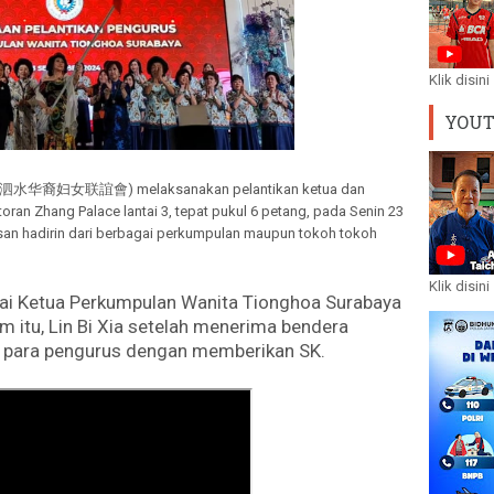
Klik disini
YOU
ya (泗水华裔妇女联誼會) melaksanakan pelantikan ketua dan
oran Zhang Palace lantai 3, tepat pukul 6 petang, pada Senin 23
san hadirin dari berbagai perkumpulan maupun tokoh tokoh
Klik disini
gai Ketua Perkumpulan Wanita Tionghoa Surabaya
m itu, Lin Bi Xia setelah menerima bendera
k para pengurus dengan memberikan SK.