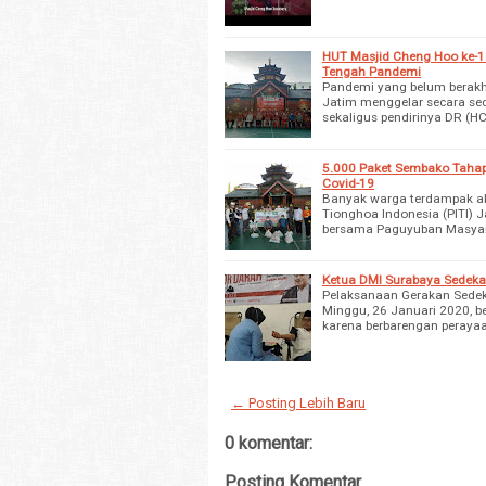
HUT Masjid Cheng Hoo ke-1
Tengah Pandemi
Pandemi yang belum berakh
Jatim menggelar secara sed
sekaligus pendirinya DR (
5.000 Paket Sembako Tahap 
Covid-19
Banyak warga terdampak ak
Tionghoa Indonesia (PITI)
bersama Paguyuban Masyar
Ketua DMI Surabaya Sedeka
Pelaksanaan Gerakan Sedek
Minggu, 26 Januari 2020, b
karena berbarengan peraya
← Posting Lebih Baru
0 komentar:
Posting Komentar