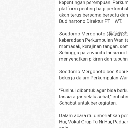
kepentingan perempuan. Perkum
platform penting bagi pertumbu
akan terus bersama bersatu dan
Budihartono Direktur PT HWT.
Soedomo Mergonoto (吴德辉先生) 
keberadaan Perkumpulan Wanita 
memasak, kerajinan tangan, se
Sehingga para wanita lansia ini
menyehatkan pikiran dan tubuhn
Soedomo Mergonoto bos Kopi Kap
bekerja dalam Perkumpulan Wan
"Funihui dibentuk agar bisa ber
lansia agar selalu sehat," imb
Sahabat untuk berkegiatan.
Dalam acara itu dimeriahkan pe
Hui, Vokal Grup Fu Ni Hui, Padua