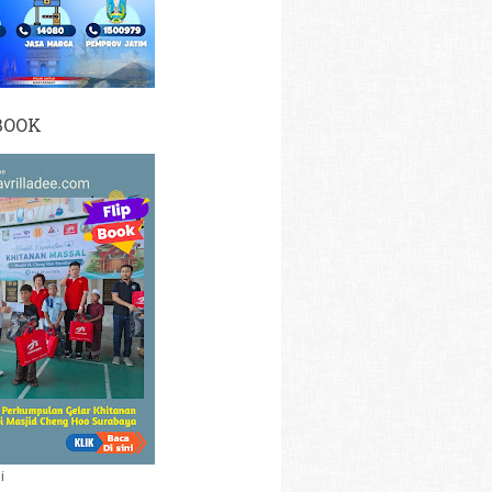
BOOK
i