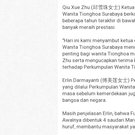
Qiu Xue Zhu (邱雪珠女士) Ketua Pa
Wanita Tionghoa Surabaya ber
beberapa tahun terakhir di ba
banyak meraih prestasi.
"Hari ini kami menyambut ketu
Wanita Tionghoa Surabaya menu
penting bagi wanita Tionghoa me
Zhu serta mengucapkan terima 
terhadap Perkumpulan Wanita T
Erlin Darmayanti (傅美莲女士) Pen
yang dilalui Perkumpulan Wanita
masa sebelum kemerdekaan juga
bangsa dan negara.
Masih penjelasan Erlin, bahwa Fu
Awalnya dibentuk 4 saudari Ma
huruf, membantu masyarakat ya