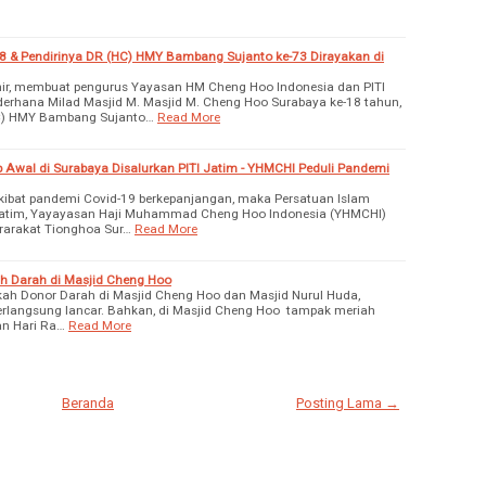
8 & Pendirinya DR (HC) HMY Bambang Sujanto ke-73 Dirayakan di
ir, membuat pengurus Yayasan HM Cheng Hoo Indonesia dan PITI
erhana Milad Masjid M. Masjid M. Cheng Hoo Surabaya ke-18 tahun,
HC) HMY Bambang Sujanto…
Read More
Awal di Surabaya Disalurkan PITI Jatim - YHMCHI Peduli Pandemi
ibat pandemi Covid-19 berkepanjangan, maka Persatuan Islam
 Jatim, Yayayasan Haji Muhammad Cheng Hoo Indonesia (YHMCHI)
arakat Tionghoa Sur…
Read More
h Darah di Masjid Cheng Hoo
ah Donor Darah di Masjid Cheng Hoo dan Masjid Nurul Huda,
erlangsung lancar. Bahkan, di Masjid Cheng Hoo tampak meriah
an Hari Ra…
Read More
Beranda
Posting Lama →