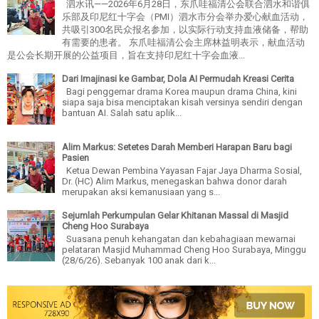
泗水讯——2026年6月28日，东爪哇福清公会联合泗水和谐俱
乐部及印尼红十字会（PMI）泗水市分会举办爱心献血活动，
共吸引300名民众报名参加，以实际行动支持血液储备，帮助
有需要的患者。 东爪哇福清公会主席林益明表示，献血活动
是公会长期开展的公益项目，旨在支持印尼红十字会血液...
Dari Imajinasi ke Gambar, Dola AI Permudah Kreasi Cerita
Bagi penggemar drama Korea maupun drama China, kini
siapa saja bisa menciptakan kisah versinya sendiri dengan
bantuan AI. Salah satu aplik...
Alim Markus: Setetes Darah Memberi Harapan Baru bagi
Pasien
Ketua Dewan Pembina Yayasan Fajar Jaya Dharma Sosial,
Dr. (HC) Alim Markus, menegaskan bahwa donor darah
merupakan aksi kemanusiaan yang s...
Sejumlah Perkumpulan Gelar Khitanan Massal di Masjid
Cheng Hoo Surabaya
Suasana penuh kehangatan dan kebahagiaan mewarnai
pelataran Masjid Muhammad Cheng Hoo Surabaya, Minggu
(28/6/26). Sebanyak 100 anak dari k...