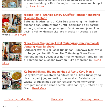
Kecamatan Manyar, Kab. Gresik, kafe ini menawarkan tempat
ng…
Read More
Hidden Resto “Grandia Eatery & Coffee” Tempat Nongkrong
Suasana Heritage
Satu lagi hidden resto di Kota Surabaya yang memberikan
suasana baru serta nyaman untuk nongkrong asik bareng
keluarga, sahabat dan pasangan. Selain memanjakan lidah
pecinta kuliner dengan citarasa masakan nusantara dan
weste…
Read More
Steak Pasar Tunjungan; Lezat, Terjangkau, dan Nyaman di
Jantung Kota Surabaya
Berlokasi strategis di Pasar Tunjungan, Surabaya, tepatnya di
Jl. Tunjungan No. 88, Stand No. 7, Genteng, Steak Pasar
Tunjungan hadir sebagai pilihan kuliner dengan harga ramah
di kantong dan suasana nyaman.Buka setiap hari m…
Read
More
Ke Tuban Nikmati Hidangan Khas di Resto Kayu Manis
Banyak tempat wisata yang ditawarkan di Kota Tuban yang
bisa menjadi jujugan healing masyarakat. Selain tempat
wisata, di Tuban juga banyak restoran yang menyajikan
beragam masakan khas daerah.Salah satunya, Restoran Kayu
Man…
Read More
← Posting Lebih Baru
Beranda
Posting Lama →