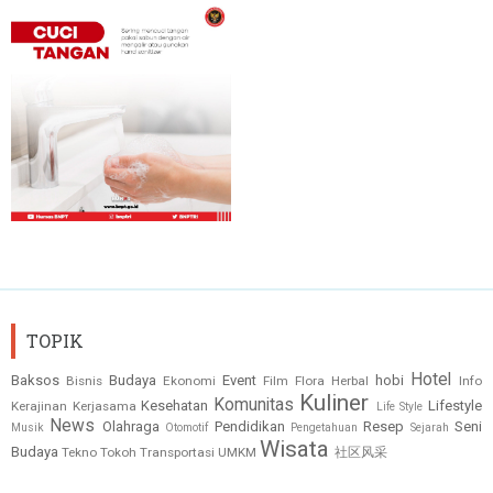
TOPIK
Hotel
Baksos
Budaya
Event
hobi
Bisnis
Ekonomi
Film
Flora
Herbal
Info
Kuliner
Komunitas
Kesehatan
Lifestyle
Kerajinan
Kerjasama
Life Style
News
Olahraga
Pendidikan
Resep
Seni
Musik
Otomotif
Pengetahuan
Sejarah
Wisata
Budaya
Tekno
Tokoh
Transportasi
UMKM
社区风采