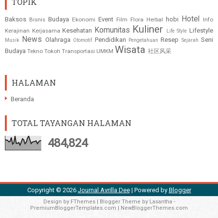
TOPIK
Hotel
Baksos
Budaya
Event
hobi
Bisnis
Ekonomi
Film
Flora
Herbal
Info
Kuliner
Komunitas
Kesehatan
Lifestyle
Kerajinan
Kerjasama
Life Style
News
Olahraga
Pendidikan
Resep
Seni
Musik
Otomotif
Pengetahuan
Sejarah
Wisata
Budaya
Tekno
Tokoh
Transportasi
UMKM
社区风采
HALAMAN
Beranda
TOTAL TAYANGAN HALAMAN
484,824
Copyright ©
2026
Journal Avrilla Dee
| Powered by
Blogger
Design by
FThemes
| Blogger Theme by
Lasantha
-
PremiumBloggerTemplates.com
|
NewBloggerThemes.com