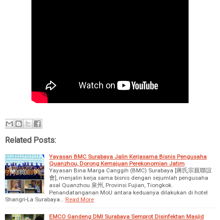
Related Posts:
Yayasan BMC Surabaya Jalin Kerjasama Bisnis Pengusaha
Quanzhou, Dorong Kemajuan Perekonomian Jatim
Yayasan Bina Marga Canggih (BMC) Surabaya [蔣氏宗親聯誼
會], menjalin kerja sama bisnis dengan sejumlah pengusaha
asal Quanzhou 泉州, Provinsi Fujian, Tiongkok.
Penandatanganan MoU antara keduanya dilakukan di hotel
Shangri-La Surabaya…
Read More
EMCO Gandeng DMI Surabaya Semprot Disinfektan Masjid