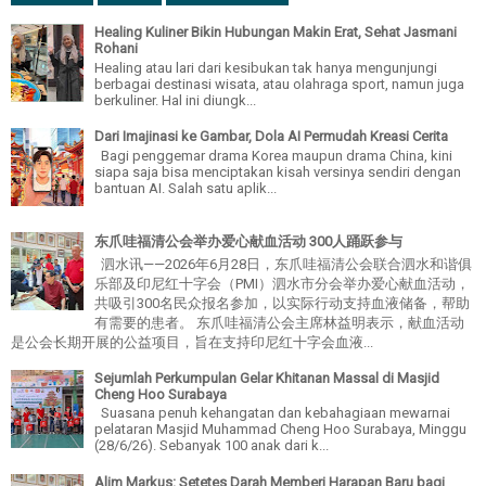
Healing Kuliner Bikin Hubungan Makin Erat, Sehat Jasmani
Rohani
Healing atau lari dari kesibukan tak hanya mengunjungi
berbagai destinasi wisata, atau olahraga sport, namun juga
berkuliner. Hal ini diungk...
Dari Imajinasi ke Gambar, Dola AI Permudah Kreasi Cerita
Bagi penggemar drama Korea maupun drama China, kini
siapa saja bisa menciptakan kisah versinya sendiri dengan
bantuan AI. Salah satu aplik...
东爪哇福清公会举办爱心献血活动 300人踊跃参与
泗水讯——2026年6月28日，东爪哇福清公会联合泗水和谐俱
乐部及印尼红十字会（PMI）泗水市分会举办爱心献血活动，
共吸引300名民众报名参加，以实际行动支持血液储备，帮助
有需要的患者。 东爪哇福清公会主席林益明表示，献血活动
是公会长期开展的公益项目，旨在支持印尼红十字会血液...
Sejumlah Perkumpulan Gelar Khitanan Massal di Masjid
Cheng Hoo Surabaya
Suasana penuh kehangatan dan kebahagiaan mewarnai
pelataran Masjid Muhammad Cheng Hoo Surabaya, Minggu
(28/6/26). Sebanyak 100 anak dari k...
Alim Markus: Setetes Darah Memberi Harapan Baru bagi