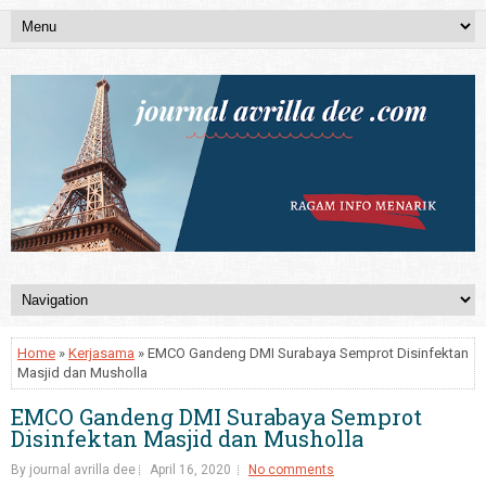
Home
»
Kerjasama
» EMCO Gandeng DMI Surabaya Semprot Disinfektan
Masjid dan Musholla
EMCO Gandeng DMI Surabaya Semprot
Disinfektan Masjid dan Musholla
By journal avrilla dee
April 16, 2020
No comments