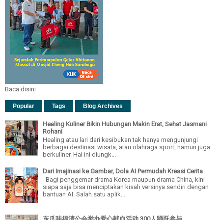
Baca disini
Popular
Tags
Blog Archives
Healing Kuliner Bikin Hubungan Makin Erat, Sehat Jasmani
Rohani
Healing atau lari dari kesibukan tak hanya mengunjungi
berbagai destinasi wisata, atau olahraga sport, namun juga
berkuliner. Hal ini diungk...
Dari Imajinasi ke Gambar, Dola AI Permudah Kreasi Cerita
Bagi penggemar drama Korea maupun drama China, kini
siapa saja bisa menciptakan kisah versinya sendiri dengan
bantuan AI. Salah satu aplik...
东爪哇福清公会举办爱心献血活动 300人踊跃参与