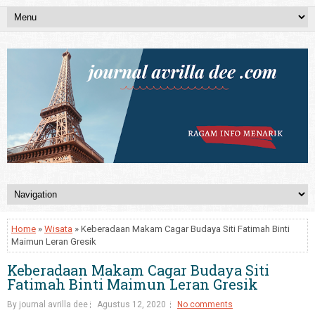
Home
»
Wisata
» Keberadaan Makam Cagar Budaya Siti Fatimah Binti
Maimun Leran Gresik
Keberadaan Makam Cagar Budaya Siti
Fatimah Binti Maimun Leran Gresik
By journal avrilla dee
Agustus 12, 2020
No comments