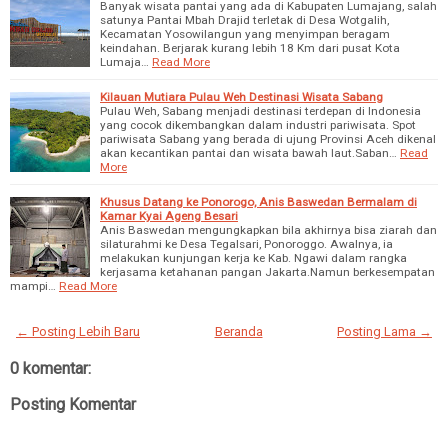
Banyak wisata pantai yang ada di Kabupaten Lumajang, salah
satunya Pantai Mbah Drajid terletak di Desa Wotgalih,
Kecamatan Yosowilangun yang menyimpan beragam
keindahan. Berjarak kurang lebih 18 Km dari pusat Kota
Lumaja…
Read More
Kilauan Mutiara Pulau Weh Destinasi Wisata Sabang
Pulau Weh, Sabang menjadi destinasi terdepan di Indonesia
yang cocok dikembangkan dalam industri pariwisata. Spot
pariwisata Sabang yang berada di ujung Provinsi Aceh dikenal
akan kecantikan pantai dan wisata bawah laut.Saban…
Read
More
Khusus Datang ke Ponorogo, Anis Baswedan Bermalam di
Kamar Kyai Ageng Besari
Anis Baswedan mengungkapkan bila akhirnya bisa ziarah dan
silaturahmi ke Desa Tegalsari, Ponoroggo. Awalnya, ia
melakukan kunjungan kerja ke Kab. Ngawi dalam rangka
kerjasama ketahanan pangan Jakarta.Namun berkesempatan
mampi…
Read More
← Posting Lebih Baru
Beranda
Posting Lama →
0 komentar:
Posting Komentar