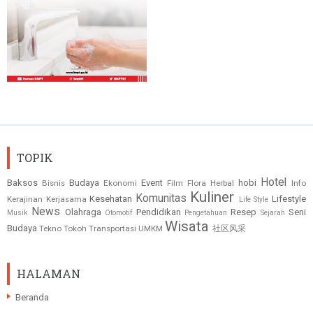
TOPIK
Hotel
Baksos
Budaya
Event
hobi
Bisnis
Ekonomi
Film
Flora
Herbal
Info
Kuliner
Komunitas
Kesehatan
Lifestyle
Kerajinan
Kerjasama
Life Style
News
Olahraga
Pendidikan
Resep
Seni
Musik
Otomotif
Pengetahuan
Sejarah
Wisata
Budaya
Tekno
Tokoh
Transportasi
UMKM
社区风采
HALAMAN
Beranda