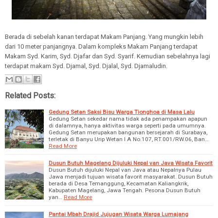
Berada di sebelah kanan terdapat Makam Panjang. Yang mungkin lebih
dari 10 meter panjangnya. Dalam kompleks Makam Panjang terdapat
Makam Syd. Karim, Syd. Djafar dan Syd. Syarif. Kemudian sebelahnya lagi
terdapat makam Syd. Djamal, Syd. Djalal, Syd. Djamaludin.
Related Posts:
Gedung Setan Saksi Bisu Warga Tionghoa di Masa Lalu
Gedung Setan sekedar nama tidak ada penampakan apapun
di dalamnya, hanya aktivitas warga seperti pada umumnya.
Gedung Setan merupakan bangunan bersejarah di Surabaya,
terletak di Banyu Urip Wetan I A No.107, RT.001/RW.06, Ban…
Read More
Dusun Butuh Magelang Dijuluki Nepal van Java Wisata Favorit
Dusun Butuh dijuluki Nepal van Java atau Nepalnya Pulau
Jawa menjadi tujuan wisata favorit masyarakat. Dusun Butuh
berada di Desa Temanggung, Kecamatan Kaliangkrik,
Kabupaten Magelang, Jawa Tengah. Pesona Dusun Butuh
yan…
Read More
Pantai Mbah Drajid Jujugan Wisata Warga Lumajang