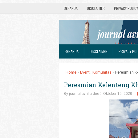
BERANDA
DISCLAIMER
PRIVACY POLICY
BERANDA
DISCLAIMER
PRIVACY POL
Home
»
Event
,
Komunitas
» Peresmian K
Peresmian Kelenteng K
By journal avrilla dee
Oktober 15, 2020