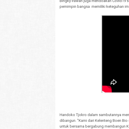
Bingky Irawan juga mendoakan Covid19 se
pemimpin bangsa memiliki keteguhan i
Handoko Tjokro dalam sambutannya mence
dibangun. "Kami dari Kelenteng Boen Bi
untuk bersama bergabung membangun Kel