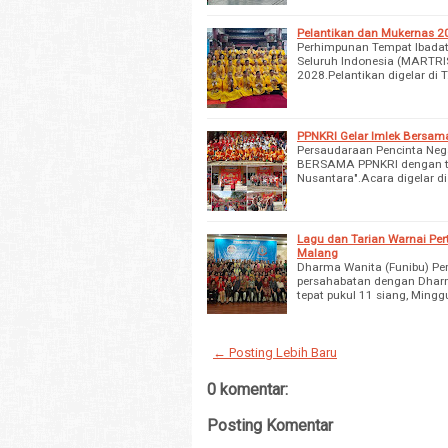
Pelantikan dan Mukernas 2
Perhimpunan Tempat Ibadat
Seluruh Indonesia (MARTRIS
2028.Pelantikan digelar di T
PPNKRI Gelar Imlek Bersam
Persaudaraan Pencinta Neg
BERSAMA PPNKRI dengan tem
Nusantara".Acara digelar d
Lagu dan Tarian Warnai Pe
Malang
Dharma Wanita (Funibu) Pe
persahabatan dengan Dharm
tepat pukul 11 siang, Mingg
← Posting Lebih Baru
0 komentar:
Posting Komentar