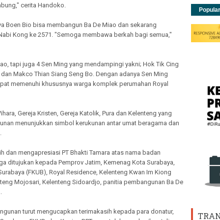
abung," cerita Handoko.
Popula
nya Boen Bio bisa membangun Ba De Miao dan sekarang
r Nabi Kong ke 2571. "Semoga membawa berkah bagi semua,"
iao, tapi juga 4 Sen Ming yang mendampingi yakni; Hok Tik Cing
 dan Makco Thian Siang Seng Bo. Dengan adanya Sen Ming
 dapat memenuhi khususnya warga komplek perumahan Royal
ihara, Gereja Kristen, Gereja Katolik, Pura dan Kelenteng yang
angunan menunjukkan simbol kerukunan antar umat beragama dan
.
h dan mengapresiasi PT Bhakti Tamara atas nama badan
uga ditujukan kepada Pemprov Jatim, Kemenag Kota Surabaya,
urabaya (FKUB), Royal Residence, Kelenteng Kwan Im Kiong
teng Mojosari, Kelenteng Sidoardjo, panitia pembangunan Ba De
.
ngunan turut mengucapkan terimakasih kepada para donatur,
TRAN