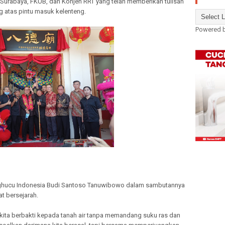
Surabaya, FKUB, dan Konjen RRT yang telah memberikan tulisan
 atas pintu masuk kelenteng.
Powered 
ghucu Indonesia Budi Santoso Tanuwibowo dalam sambutannya
t bersejarah.
kita berbakti kepada tanah air tanpa memandang suku ras dan