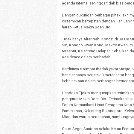
agenda internal sehingga tidak bisa berg
Dengan dukungan berbagai pihak, akhir
diresmikan bertepatan dengan Hari Lahi
harap Ketua Makin Boen Bio.
Tidak hanya Altar Nabi Kongzi di Ba De M
Sin, Kongco Kwan Kong, Makco Kwan Im,
tersebut, Kelenteng Delapan Kebajikan
Residence dalam beribadah.
Berdirinya 6 tempat ibadah yakni Masjid, V
berjejer hanya berjarak 3 meter antar b
kebhinekaan dalam berbangsa bernegara
Handoko Tjokro mengucapkan terimakasi
pengurus Makin Boen Bio. Terimakasih j
Forum Komunikasi Umat Beragama Kota S
Pamekasan, Kelenteng Bojonegoro, Kelen
Miao dan warga perumahan, sambungnya
Gatot Seger Santoso selaku Ketua Pemba