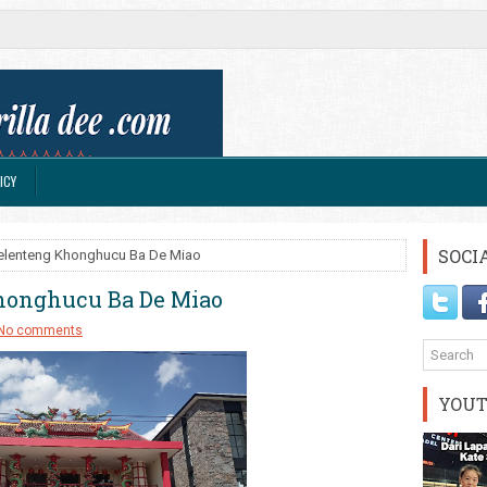
ICY
SOCI
elenteng Khonghucu Ba De Miao
honghucu Ba De Miao
No comments
YOU