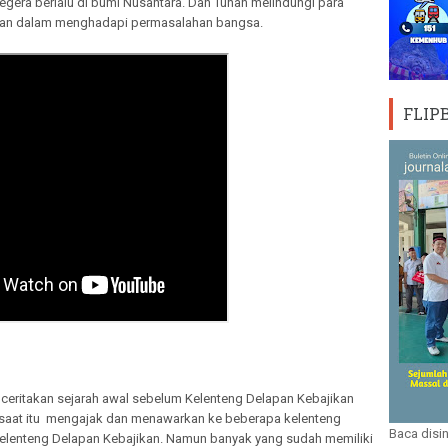
gera berlalu di bumi Nusantara. Dan Tuhan melindungi para
man dalam menghadapi permasalahan bangsa.
FLIP
ritakan sejarah awal sebelum Kelenteng Delapan Kebajikan
o saat itu mengajak dan menawarkan ke beberapa kelenteng
Baca disin
enteng Delapan Kebajikan. Namun banyak yang sudah memiliki