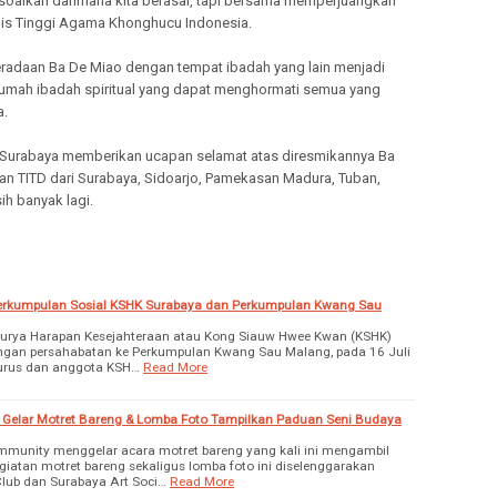
soalkan darimana kita berasal, tapi bersama memperjuangkan
lis Tinggi Agama Khonghucu Indonesia.
adaan Ba De Miao dengan tempat ibadah yang lain menjadi
rumah ibadah spiritual yang dapat menghormati semua yang
a.
Surabaya memberikan ucapan selamat atas diresmikannya Ba
an TITD dari Surabaya, Sidoarjo, Pamekasan Madura, Tuban,
ih banyak lagi.
erkumpulan Sosial KSHK Surabaya dan Perkumpulan Kwang Sau
Surya Harapan Kesejahteraan atau Kong Siauw Hwee Kwan (KSHK)
gan persahabatan ke Perkumpulan Kwang Sau Malang, pada 16 Juli
gurus dan anggota KSH…
Read More
elar Motret Bareng & Lomba Foto Tampilkan Paduan Seni Budaya
munity menggelar acara motret bareng yang kali ini mengambil
giatan motret bareng sekaligus lomba foto ini diselenggarakan
lub dan Surabaya Art Soci…
Read More