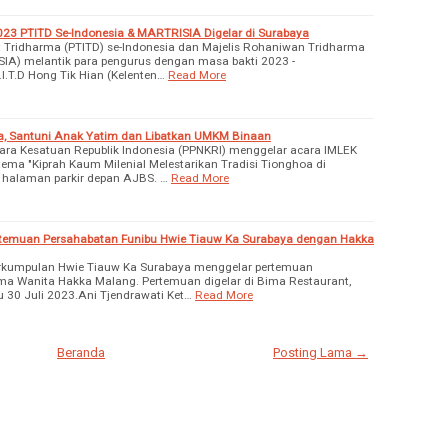
023 PTITD Se-Indonesia & MARTRISIA Digelar di Surabaya
 Tridharma (PTITD) se-Indonesia dan Majelis Rohaniwan Tridharma
IA) melantik para pengurus dengan masa bakti 2023 -
.I.T.D Hong Tik Hian (Kelenten…
Read More
a, Santuni Anak Yatim dan Libatkan UMKM Binaan
ara Kesatuan Republik Indonesia (PPNKRI) menggelar acara IMLEK
a "Kiprah Kaum Milenial Melestarikan Tradisi Tionghoa di
i halaman parkir depan AJBS. …
Read More
rtemuan Persahabatan Funibu Hwie Tiauw Ka Surabaya dengan Hakka
rkumpulan Hwie Tiauw Ka Surabaya menggelar pertemuan
a Wanita Hakka Malang. Pertemuan digelar di Bima Restaurant,
u 30 Juli 2023.Ani Tjendrawati Ket…
Read More
Beranda
Posting Lama →