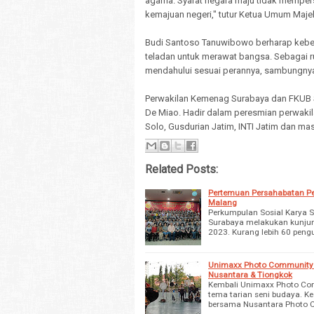
agama. Syarat negara maju tidak memper
kemajuan negeri," tutur Ketua Umum Maje
Budi Santoso Tanuwibowo berharap keber
teladan untuk merawat bangsa. Sebagai 
mendahului sesuai perannya, sambungny
Perwakilan Kemenag Surabaya dan FKUB 
De Miao. Hadir dalam peresmian perwakil
Solo, Gusdurian Jatim, INTI Jatim dan mas
Related Posts:
Pertemuan Persahabatan P
Malang
Perkumpulan Sosial Karya 
Surabaya melakukan kunjun
2023. Kurang lebih 60 pen
Unimaxx Photo Community G
Nusantara & Tiongkok
Kembali Unimaxx Photo Com
tema tarian seni budaya. Ke
bersama Nusantara Photo C