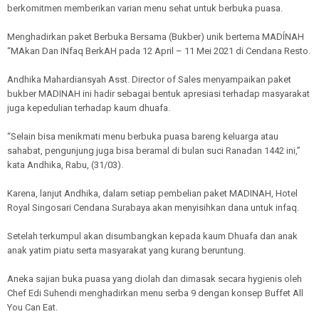
berkomitmen memberikan varian menu sehat untuk berbuka puasa.
Menghadirkan paket Berbuka Bersama (Bukber) unik bertema MADÍNAH
“MAkan Dan INfaq BerkAH pada 12 April – 11 Mei 2021 di Cendana Resto.
Andhika Mahardiansyah Asst. Director of Sales menyampaikan paket
bukber MADINAH ini hadir sebagai bentuk apresiasi terhadap masyarakat
juga kepedulian terhadap kaum dhuafa.
“Selain bisa menikmati menu berbuka puasa bareng keluarga atau
sahabat, pengunjung juga bisa beramal di bulan suci Ranadan 1442 ini,”
kata Andhika, Rabu, (31/03).
Karena, lanjut Andhika, dalam setiap pembelian paket MADINAH, Hotel
Royal Singosari Cendana Surabaya akan menyisihkan dana untuk infaq.
Setelah terkumpul akan disumbangkan kepada kaum Dhuafa dan anak
anak yatim piatu serta masyarakat yang kurang beruntung.
Aneka sajian buka puasa yang diolah dan dimasak secara hygienis oleh
Chef Edi Suhendi menghadirkan menu serba 9 dengan konsep Buffet All
You Can Eat.