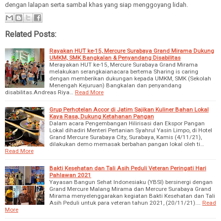
dengan lalapan serta sambal khas yang siap menggoyang lidah.
Related Posts:
Rayakan HUT ke-15, Mercure Surabaya Grand Mirama Dukung
UMKM, SMK Bangkalan & Penyandang Disabilitas
Merayakan HUT ke-15, Mercure Surabaya Grand Mirama
melakukan serangkaianacara bertema Sharing is caring
dengan memberikan dukungan kepada UMKM, SMK (Sekolah
Menengah Kejuruan) Bangkalan dan penyandang
disabilitas.Andreas Riya…
Read More
Grup Perhotelan Accor di Jatim Sajikan Kuliner Bahan Lokal
Kaya Rasa, Dukung Ketahanan Pangan
Dalam acara Pengembangan Hilirisasi dan Ekspor Pangan
Lokal dihadiri Menteri Pertanian Syahrul Yasin Limpo, di Hotel
Grand Mercure Surabaya City, Surabaya, Kamis (4/11/21),
dilakukan demo memasak berbahan pangan lokal oleh ti…
Read More
Bakti Kesehatan dan Tali Asih Peduli Veteran Peringati Hari
Pahlawan 2021
Yayasan Bangun Sehat Indonesiaku (YBSI) bersinergi dengan
Grand Mercure Malang Mirama dan Mercure Surabaya Grand
Mirama menyelenggarakan kegiatan Bakti Kesehatan dan Tali
Asih Peduli untuk para veteran tahun 2021, (20/11/21).…
Read
More