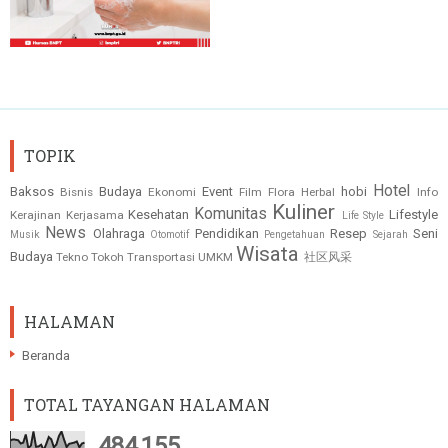
TOPIK
Hotel
Baksos
Budaya
Event
hobi
Bisnis
Ekonomi
Film
Flora
Herbal
Info
Kuliner
Komunitas
Kesehatan
Lifestyle
Kerajinan
Kerjasama
Life Style
News
Olahraga
Pendidikan
Resep
Seni
Musik
Otomotif
Pengetahuan
Sejarah
Wisata
Budaya
Tekno
Tokoh
Transportasi
UMKM
社区风采
HALAMAN
Beranda
TOTAL TAYANGAN HALAMAN
484,155