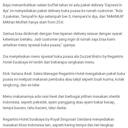
Bayu menambahkan selain buffet tahun ini ada paket delivery ‘Express’in
Aja’ ini menyediakan paket delivery buka puasa ke rumah customer. “Ada
3 paketan, Tampah’in Aja setampah ber-5, Hampers’in Aja, dan ‘MAKMUR’
MAKan MURah hanya start from 25.K.
Semua bisa dinikmati dengan free layanan delivery sesuai dengan syarat
ketentuan berlaku. Jadi customer yang ingin di rumah saja bisa kami
antarkan menu spesial buka puasa,” ujarnya.
Dia menjelaskan menu spesial buka puasa ala Duzzel Bistro by Regantris
Hotel Surabaya ini terdiri dari beberapa rangkaian menu.
Elok Variana Asst. Sales Manager Regantris Hotel mengatakan paket buka
puasa ini meliputi makanan pembuka atau takjil seperti buah kurma, kolak
singkong, dan es teler.
Menu makanannya ada nasi liwet dan berbagai pilihan masakan otentik
Indonesia, seperti pekedel, ayam panggang atau ayam bakar kecap,
tempe bacem, tahu bacem, telur dadar.
Regantris Hotel Surabaya by Royal Singosari Cendana menyediakan
masakan khas Indonesia lain, seperti kering tempe dan teri lengkap