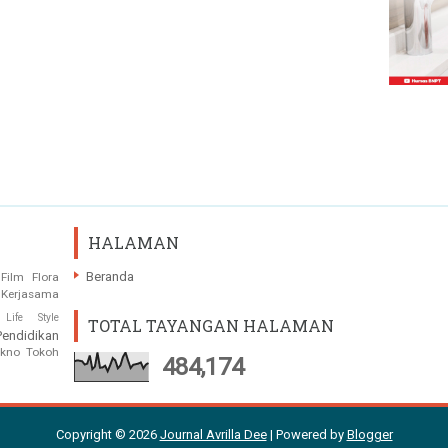
HALAMAN
Beranda
Film
Flora
Kerjasama
Life Style
TOTAL TAYANGAN HALAMAN
Pendidikan
ekno
Tokoh
484,174
Copyright ©
2026
Journal Avrilla Dee
| Powered by
Blogger