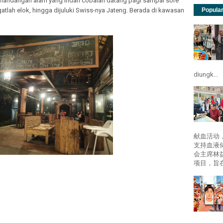
mandangan alam yang indah cobalah datang pagi sampai sore
lah elok, hingga dijuluki Swiss-nya Jateng. Berada di kawasan
Popula
diungk...
献血活动
支持血液
会主席林
项目，旨在