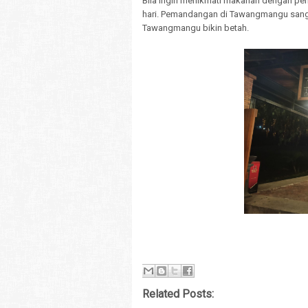
Bila ingin menikmati makanan dengan pe
hari. Pemandangan di Tawangmangu sangat
Tawangmangu bikin betah.
Related Posts: