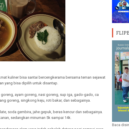
FLIP
nikmat kuliner bisa santai bercengkerama bersama teman sejawat
n yang bisa dipilih untuk disantap.
ga goreng, ayam goreng, nasi goreng, sup iga, gado-gado, ca
ng goreng, singkong keju, roti bakar, dan sebagainya.
late, soda gembira, jahe gepuk, beras kencur dan sebagainya.
akanan, sedangkan minuman 5k sampai 14k.
Baca disin