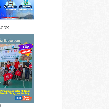
BOOK
i