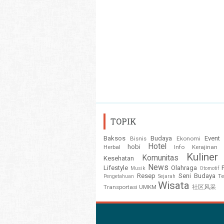
TOPIK
Baksos
Budaya
Event
Bisnis
Ekonomi
Hotel
hobi
Herbal
Info
Kerajinan
Kuliner
Komunitas
Kesehatan
News
Lifestyle
Olahraga
Musik
Otomotif
Resep
Seni Budaya
T
Pengetahuan
Sejarah
Wisata
Transportasi
UMKM
社区风采