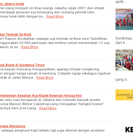
aplik...
is Jelang Imlek
n yang menjadi ciri khas warga Jakarta, sejak 2007, dan empat
endapat pesanan kue keranjang dari seorang pemilik toko
nya tidak lebih dengan ku…
Read More
up Terenak Se-Asia
Surabaya,
n? Rawon dinobatkan sebagai sup terenak se-Asia versi TasteAtlas
dari k...
nggunakan 63.000 partisipan dan kritikus untuk menentukan 12 sup
Rawon, di po…
Read More
opi Asyik di Surabaya Timur
sama kawan memang mengasyikkan, apalagi tempat nongkrong
n dengan harga ramah di kantong. Cobalah ngopi sekaligus nguliner
rletak di Jalan Manya…
Read More
yang s...
tahankan Keaslian Kue Klasik Belanda Hingga Kini
h satu ruas bersejarah di Jakarta dan memiliki banyak wisata
satunya Maison Weiner Cakeshop yang merupakan "bengkel koewe"
n Nyonya Gem (Lee Liang…
Read More
onesia Mendunia
 sebagai penghasil kopi terbaik, tapi juga dikenal dengan produksi