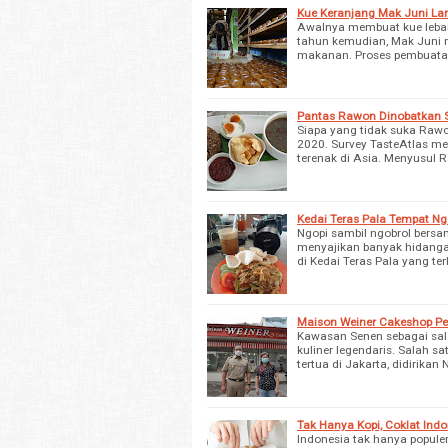
Kue Keranjang Mak Juni Lar
Awalnya membuat kue lebara
tahun kemudian, Mak Juni m
makanan. Proses pembuatan
Pantas Rawon Dinobatkan S
Siapa yang tidak suka Rawo
2020. Survey TasteAtlas me
terenak di Asia. Menyusul 
Kedai Teras Pala Tempat Ng
Ngopi sambil ngobrol ber
menyajikan banyak hidanga
di Kedai Teras Pala yang te
Maison Weiner Cakeshop Per
Kawasan Senen sebagai sala
kuliner legendaris. Salah 
tertua di Jakarta, didirika
Tak Hanya Kopi, Coklat Ind
Indonesia tak hanya populer