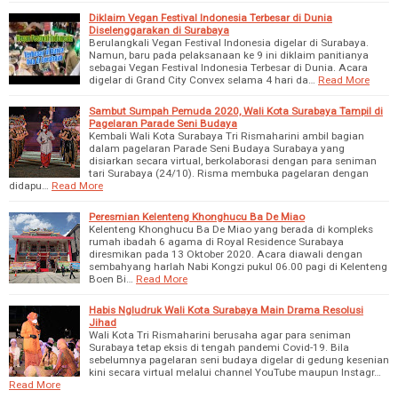
Diklaim Vegan Festival Indonesia Terbesar di Dunia
Diselenggarakan di Surabaya
Berulangkali Vegan Festival Indonesia digelar di Surabaya.
Namun, baru pada pelaksanaan ke 9 ini diklaim panitianya
sebagai Vegan Festival Indonesia Terbesar di Dunia. Acara
digelar di Grand City Convex selama 4 hari da…
Read More
Sambut Sumpah Pemuda 2020, Wali Kota Surabaya Tampil di
Pagelaran Parade Seni Budaya
Kembali Wali Kota Surabaya Tri Rismaharini ambil bagian
dalam pagelaran Parade Seni Budaya Surabaya yang
disiarkan secara virtual, berkolaborasi dengan para seniman
tari Surabaya (24/10). Risma membuka pagelaran dengan
didapu…
Read More
Peresmian Kelenteng Khonghucu Ba De Miao
Kelenteng Khonghucu Ba De Miao yang berada di kompleks
rumah ibadah 6 agama di Royal Residence Surabaya
diresmikan pada 13 Oktober 2020. Acara diawali dengan
sembahyang harlah Nabi Kongzi pukul 06.00 pagi di Kelenteng
Boen Bi…
Read More
Habis Ngludruk Wali Kota Surabaya Main Drama Resolusi
Jihad
Wali Kota Tri Rismaharini berusaha agar para seniman
Surabaya tetap eksis di tengah pandemi Covid-19. Bila
sebelumnya pagelaran seni budaya digelar di gedung kesenian
kini secara virtual melalui channel YouTube maupun Instagr…
Read More