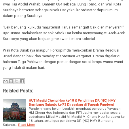
Kyai Haji Abdul Wahab, Danrem 084 sebagai Bung Tomo, dan Wali Kota
Surabaya berperan sebagai Mbok Dar yakni koordinator dapur umum
dalam perang Surabaya.
"Lek berjuang iku kudu maju terus! Harus semangat! Gak oleh menyerah!"
ujar Risma melakonkan sosok Mbok Dar ketika menyemangati Arek-Arek
Suroboyo yang akan berjuang melawan tentara kolonial.
Wali Kota Surabaya maupun Forkopimda melakonkan Drama Resolusi
Jihad dengan baik dan mendapat apresiasi warganet. Drama digelar di
halaman Tugu Pahlawan dengan pemandangan sorot lampu warna warni
yang indah di malam hari.
Related Posts:
HUT Masjid Cheng Hoo ke-18 & Pendirinya DR (HC) HMY
Bambang Sujanto ke-73 Dirayakan di Tengah Pandemi
Pandemi yang belum berakhir, membuat pengurus Yayasan
HM Cheng Hoo Indonesia dan PITI Jatim menggelar secara
sederhana Milad Masjid M. Masjid M. Cheng Hoo Surabaya ke-
18 tahun, sekaligus pendirinya DR (HC) HMY Bambang
Sujanto…
Read More