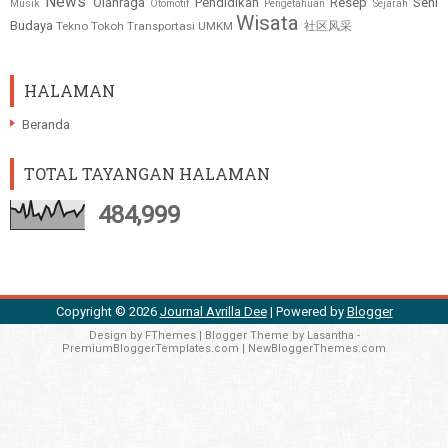
News
Olahraga
Pendidikan
Resep
Seni
Musik
Otomotif
Pengetahuan
Sejarah
Wisata
Budaya
Tekno
Tokoh
Transportasi
UMKM
社区风采
HALAMAN
Beranda
TOTAL TAYANGAN HALAMAN
484,999
Copyright ©
2026
Journal Avrilla Dee
| Powered by
Blogger
Design by
FThemes
| Blogger Theme by
Lasantha
-
PremiumBloggerTemplates.com
|
NewBloggerThemes.com