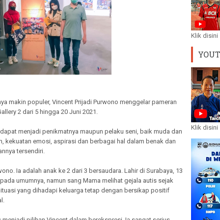
Klik disini
YOU
a makin populer, Vincent Prijadi Purwono menggelar pameran
llery 2 dari 5 hingga 20 Juni 2021.
Klik disini
n dapat menjadi penikmatnya maupun pelaku seni, baik muda dan
an, kekuatan emosi, aspirasi dan berbagai hal dalam benak dan
nnya tersendiri.
rwono. Ia adalah anak ke 2 dari 3 bersaudara. Lahir di Surabaya, 13
yi pada umumnya, namun sang Mama melihat gejala autis sejak
Situasi yang dihadapi keluarga tetap dengan bersikap positif
l.
enjadi pilihan Vincent dalam berekspresi. Ia sangat serius