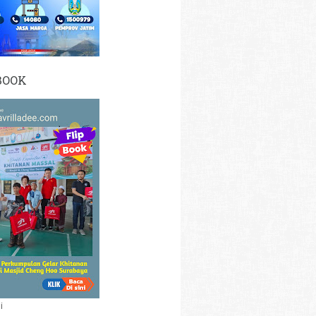
BOOK
i