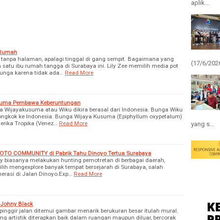
aplik...
 Rumah
tanpa halaman, apalagi tinggal di gang sempit. Bagaimana yang
(17/6/2026
satu ibu rumah tangga di Surabaya ini. Lily Zee memilih media pot
nga karena tidak ada…
Read More
suma Pembawa Keberuntungan
Wijayakusuma atau Wiku dikira berasal dari Indonesia. Bunga Wiku
ngkok ke Indonesia. Bunga Wijaya Kusuma (Epiphyllum oxypetalum)
erika Tropika (Venez…
Read More
yang s...
OTO COMMUNITY di Pabrik Tahu Dinoyo Tertua Surabaya
iasanya melakukan hunting pemotretan di berbagai daerah,
ih mengexplore banyak tempat bersejarah di Surabaya, salah
nerasi di Jalan Dinoyo.Exp…
Read More
 Johny Black
 pinggir jalan ditemui gambar menarik berukuran besar itulah mural.
ng artistik diterapkan baik dalam ruangan maupun diluar, bercorak