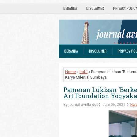
BERANDA
DISCLAIMER
PRIVACY POLICY
BERANDA
DISCLAIMER
PRIVACY POL
Home
»
hobi
» Pameran Lukisan 'Berkend
Karya Milenial Surabaya
Pameran Lukisan 'Berke
Art Foundation Yogyaka
By journal avrilla dee
Juni 06, 2021
No 