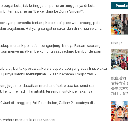
erbagai kota, tak ketinggalan pameran tunggalnya di kota
Popula
mbil tema pameran “Berkendara ke Dunia Vincent”.
ent yang bercerita tentang kereta api, pesawat terbang, peta,
dan perjalanan. Hal yang sangat ia sukai dan dinikmati selama
diungk...
 cukup menarik perhatian pengunjung. Nindya Paisan, seorang
g, pun menyempatkan berkunjung saat sedang berlibur dengan
ail, jalur, bentuk pesawat. Persis seperti apa yang saya lihat waktu
ujarnya sambil menunjukan lukisan bernama Trasportasi 2.
献血活动
支持血液
jung juga mendapatkan merchandise berupa tas serut dan
会主席林
Tentu menjadi nilai artistik tersendiri untuk pemakainya.
项目，旨在
 Juni di Langgeng Art Foundation, Gallery 2, tepatnya di Jl.
erkendara memasuki dunia Vincent.