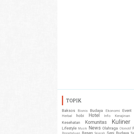
TOPIK
Baksos
Budaya
Event
Bisnis
Ekonomi
Hotel
hobi
Herbal
Info
Kerajinan
Kuliner
Komunitas
Kesehatan
News
Lifestyle
Olahraga
Musik
Otomotif
Resep
Seni Budaya
T
Pengetahuan
Sejarah