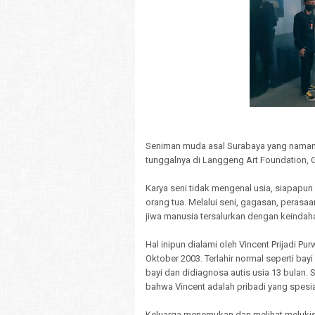
Seniman muda asal Surabaya yang namany
tunggalnya di Langgeng Art Foundation, Ga
Karya seni tidak mengenal usia, siapapu
orang tua. Melalui seni, gagasan, perasa
jiwa manusia tersalurkan dengan keindaha
Hal inipun dialami oleh Vincent Prijadi Pu
Oktober 2003. Terlahir normal seperti ba
bayi dan didiagnosa autis usia 13 bulan. 
bahwa Vincent adalah pribadi yang spesia
Keluarga menemukan dan melihat melukis m