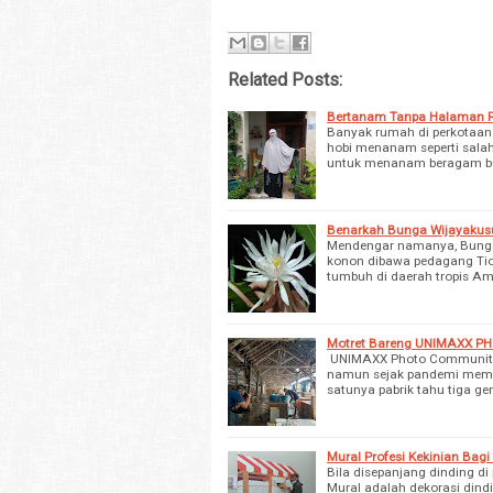
Related Posts:
Bertanam Tanpa Halaman
Banyak rumah di perkotaan 
hobi menanam seperti salah 
untuk menanam beragam bu
Benarkah Bunga Wijayaku
Mendengar namanya, Bunga 
konon dibawa pedagang Tio
tumbuh di daerah tropis Am
Motret Bareng UNIMAXX PH
UNIMAXX Photo Community b
namun sejak pandemi memil
satunya pabrik tahu tiga ge
Mural Profesi Kekinian Bagi
Bila disepanjang dinding di
Mural adalah dekorasi dindi